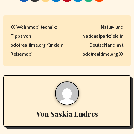
B
Wohnmobiltechnik:
Natur- und
e
Tipps von
Nationalparkziele in
i
odotrealtime.org für dein
Deutschland mit
t
Reisemobil
odotrealtime.org
r
a
g
s
Von
Saskia Endres
n
a