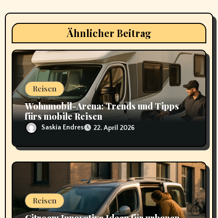
v
i
Ähnlicher Beitrag
g
a
Reisen
t
Wohnmobil-Arena: Trends und Tipps
i
fürs mobile Reisen
Saskia Endres
22. April 2026
o
n
Reisen
Citroen: Innovative Ideen für urbanen