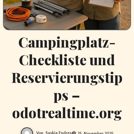
Campingplatz-
Checkliste und
Reservierungstip
ps –
odotrealtime.org
Von
Saskia Endres
25. November 2025