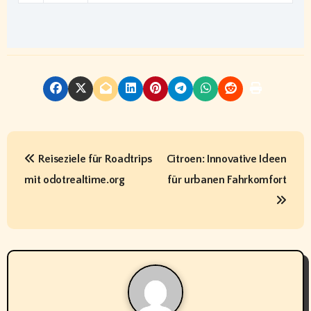
B
Reiseziele für Roadtrips
Citroen: Innovative Ideen
e
mit odotrealtime.org
für urbanen Fahrkomfort
i
t
r
a