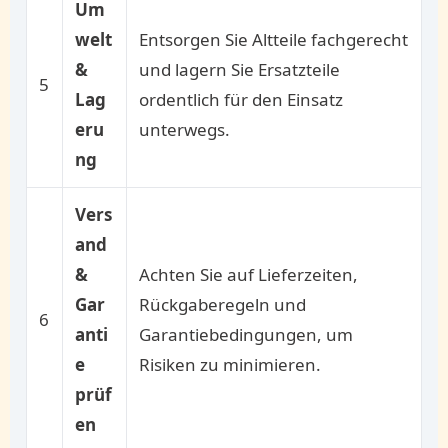
Um
welt
Entsorgen Sie Altteile fachgerecht
&
und lagern Sie Ersatzteile
5
Lag
ordentlich für den Einsatz
eru
unterwegs.
ng
Vers
and
&
Achten Sie auf Lieferzeiten,
Gar
Rückgaberegeln und
6
anti
Garantiebedingungen, um
e
Risiken zu minimieren.
prüf
en