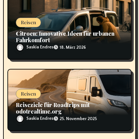
n
Reisen
Citroen: Innovative Ideen für urbanen
Fahrkomfort
Saskia Endres
18. März 2026
Reisen
Reiseziele für Roadtrips mit
odotrealtime.org
Saskia Endres
25. November 2025