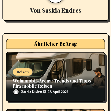
g
Von
Saskia Endres
s
n
a
v
Ähnlicher Beitrag
i
g
a
Reisen
t
Wohnmobil-Arena: Trends und Tipps
fürs mobile Reisen
i
Saskia Endres
22. April 2026
o