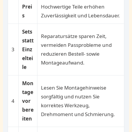
Prei
Hochwertige Teile erhöhen
s
Zuverlässigkeit und Lebensdauer.
Sets
Reparatursätze sparen Zeit,
statt
vermeiden Passprobleme und
3
Einz
reduzieren Bestell- sowie
eltei
Montageaufwand.
le
Mon
Lesen Sie Montagehinweise
tage
sorgfältig und nutzen Sie
4
vor
korrektes Werkzeug,
bere
Drehmoment und Schmierung.
iten