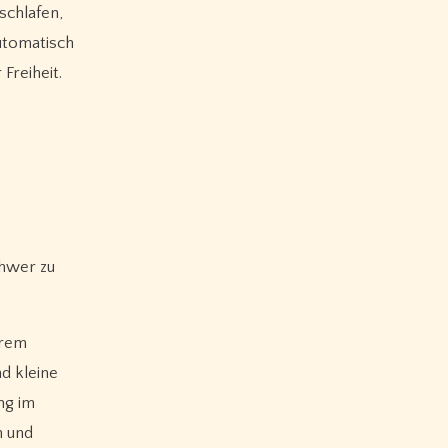
schlafen,
utomatisch
Freiheit.
chwer zu
erem
nd kleine
ng im
n und