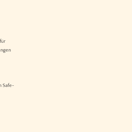
für
langen
m Safe-