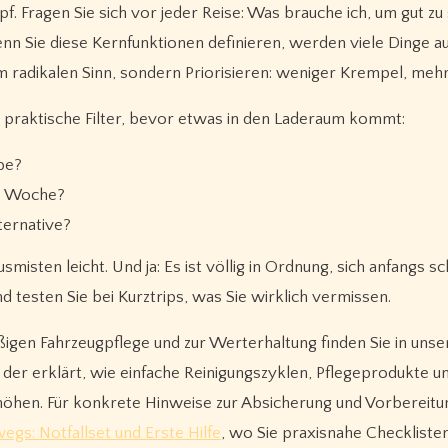
. Fragen Sie sich vor jeder Reise: Was brauche ich, um gut zu 
nn Sie diese Kernfunktionen definieren, werden viele Dinge a
im radikalen Sinn, sondern Priorisieren: weniger Krempel, mehr 
i praktische Filter, bevor etwas in den Laderaum kommt:
abe?
ro Woche?
lternative?
misten leicht. Und ja: Es ist völlig in Ordnung, sich anfangs s
nd testen Sie bei Kurztrips, was Sie wirklich vermissen.
ßigen Fahrzeugpflege und zur Werterhaltung finden Sie in uns
, der erklärt, wie einfache Reinigungszyklen, Pflegeprodukte u
höhen. Für konkrete Hinweise zur Absicherung und Vorbereitu
egs: Notfallset und Erste Hilfe
, wo Sie praxisnahe Checkliste