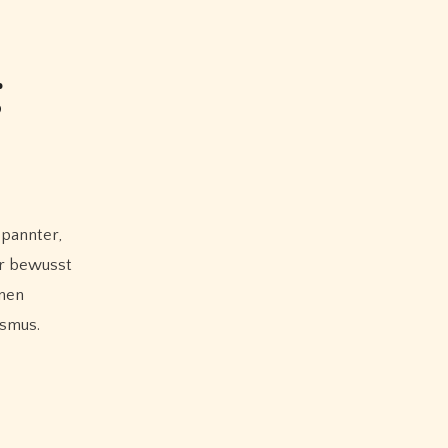
g
er bewusst
hnen
ismus.