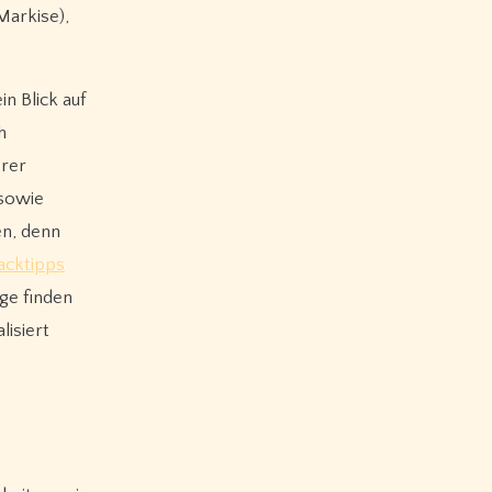
Markise),
n Blick auf
h
erer
 sowie
en, denn
acktipps
ege finden
lisiert