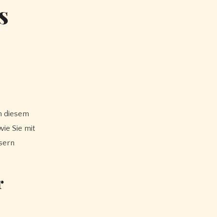
s
wie Sie mit
sern
r