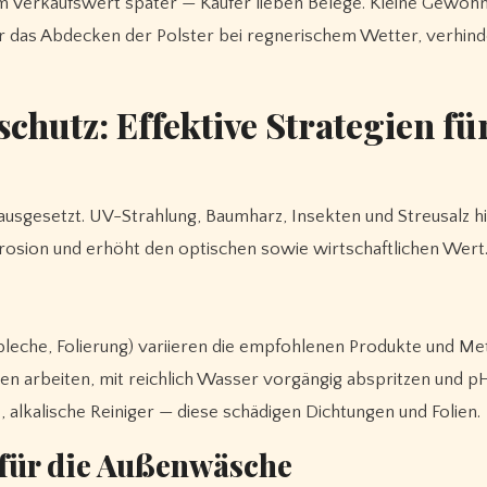
m Verkaufswert später — Käufer lieben Belege. Kleine Gewohn
 das Abdecken der Polster bei regnerischem Wetter, verhin
hutz: Effektive Strategien fü
ausgesetzt. UV-Strahlung, Baumharz, Insekten und Streusalz h
rosion und erhöht den optischen sowie wirtschaftlichen Wert
lbleche, Folierung) variieren die empfohlenen Produkte und M
ten arbeiten, mit reichlich Wasser vorgängig abspritzen und p
alkalische Reiniger — diese schädigen Dichtungen und Folien.
 für die Außenwäsche