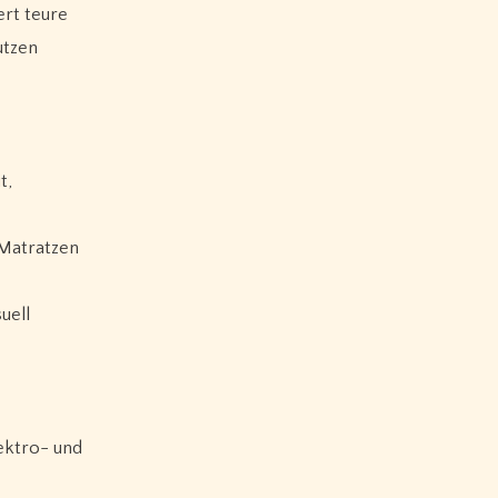
ert teure
utzen
t,
 Matratzen
uell
ektro- und