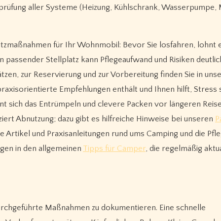
prüfung aller Systeme (Heizung, Kühlschrank, Wasserpumpe, 
utzmaßnahmen für Ihr Wohnmobil: Bevor Sie losfahren, lohnt ei
n passender Stellplatz kann Pflegeaufwand und Risiken deutlic
ätzen, zur Reservierung und zur Vorbereitung finden Sie in uns
 praxisorientierte Empfehlungen enthält und Ihnen hilft, Stress
t sich das Entrümpeln und clevere Packen vor längeren Reis
ziert Abnutzung; dazu gibt es hilfreiche Hinweise bei unseren
P
de Artikel und Praxisanleitungen rund ums Camping und die Pfl
ungen in den allgemeinen
Tipps für Camper
, die regelmäßig aktua
durchgeführte Maßnahmen zu dokumentieren. Eine schnelle