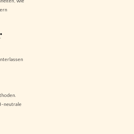
heiten, wie
dern
r
interlassen
.
ethoden.
H-neutrale