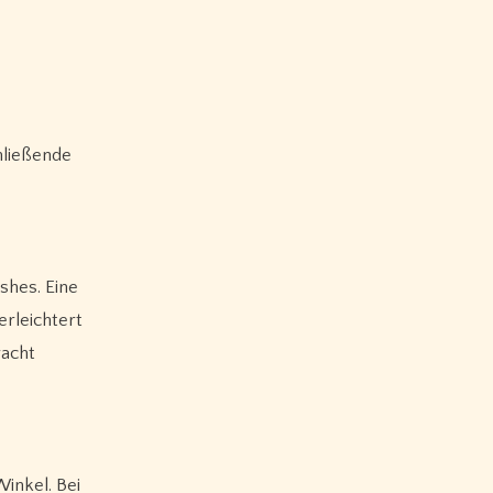
hließende
shes. Eine
rleichtert
racht
inkel. Bei