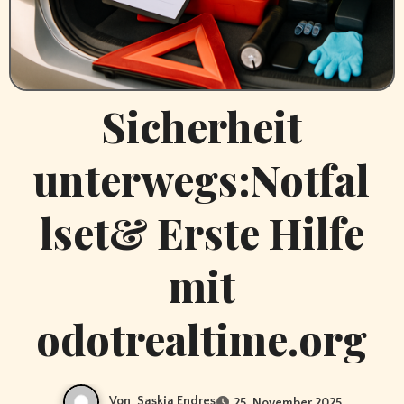
Sicherheit
unterwegs:Notfal
lset& Erste Hilfe
mit
odotrealtime.org
Von
Saskia Endres
25. November 2025